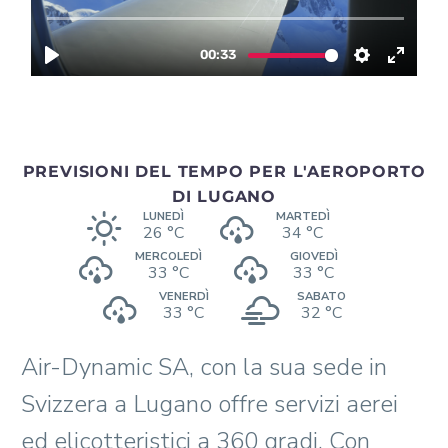
PREVISIONI DEL TEMPO PER L'AEROPORTO
DI LUGANO
LUNEDÌ
MARTEDÌ
26 °C
34 °
C
MERCOLEDÌ
GIOVEDÌ
33 °
C
33 °
C
VENERDÌ
SABATO
33 °
C
32 °
C
Air-Dynamic SA, con la sua sede in
Svizzera a Lugano offre servizi aerei
ed elicotteristici a 360 gradi. Con